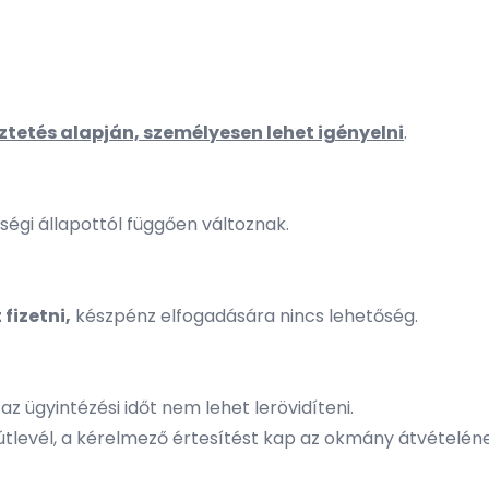
tetés alapján, személyesen lehet igényelni
.
zségi állapottól függően változnak.
fizetni,
készpénz elfogadására nincs lehetőség.
 az ügyintézési időt nem lehet lerövidíteni.
útlevél, a kérelmező értesítést kap az okmány átvételéne