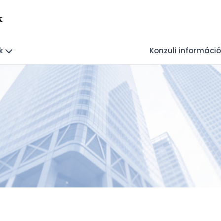
k
k
Konzuli információ