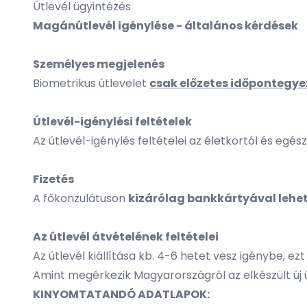
Útlevél ügyintézés
Magánútlevél igénylése - általános kérdések
Személyes megjelenés
Biometrikus útlevelet
csak előzetes időpontegyez
Útlevél-igénylési feltételek
Az útlevél-igénylés feltételei az életkortól és egés
Fizetés
A főkonzulátuson
kizárólag bankkártyával lehet 
Az útlevél átvételének feltételei
Az útlevél kiállítása kb. 4-6 hetet vesz igénybe, ezt
Amint megérkezik Magyarországról az elkészült új 
KINYOMTATANDÓ ADATLAPOK: