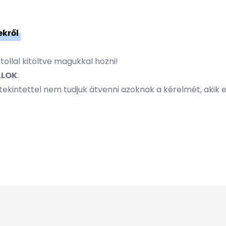
ekről
ollal kitöltve magukkal hozni!
ALOK
.
tekintettel nem tudjuk átvenni azoknak a kérelmét, akik e