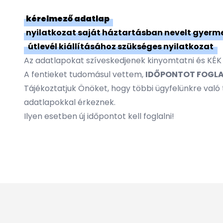
kérelmező adatlap
nyilatkozat saját háztartásban nevelt gyerm
útlevél kiállításához szükséges nyilatkozat
Az adatlapokat szíveskedjenek kinyomtatni és KÉK t
A fentieket tudomásul vettem,
IDŐPONTOT FOGL
Tájékoztatjuk Önöket, hogy többi ügyfelünkre való 
adatlapokkal érkeznek.
Ilyen esetben új időpontot kell foglalni!