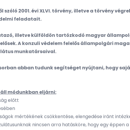
szóló 2001. évi XLVI. törvény, illetve a törvény végreh
delmi feladatait.
utazó, illetve külföldön tartózkodó magyar állampolg
lősek. A konzuli védelem felelős állampolgári magat
látus munkatársaival.
orban abban tudunk segítséget nyújtani, hogy saját
áll módunkban eljárni:
ság előtt
zésében
bírságok mértékének csökkentése, elengedése iránt intézk
onzulátusunknak nincsen arra hatásköre, hogy egy éppen a 