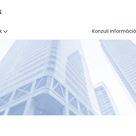
k
k
Konzuli információ