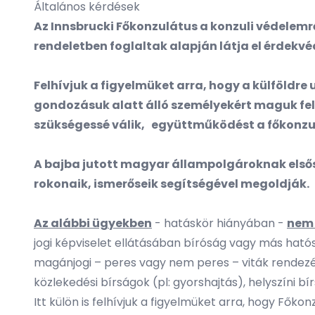
Általános kérdések
Az Innsbrucki Főkonzulátus a konzuli védelemről 
rendeletben foglaltak alapján látja el érdekvé
Felhívjuk a figyelmüket arra, hogy a
külföldre 
gondozásuk alatt álló személyekért maguk fele
szükségessé válik, együttműködést a főkonzu
A bajba jutott magyar állampolgároknak elsős
rokonaik, ismerőseik segítségével megoldják.
Az alábbi ügyekben
- hatáskör hiányában -
nem 
jogi képviselet ellátásában bíróság vagy más ható
magánjogi – peres vagy nem peres – viták rende
közlekedési bírságok (pl: gyorshajtás), helyszíni 
Itt külön is felhívjuk a figyelmüket arra, hogy Fők