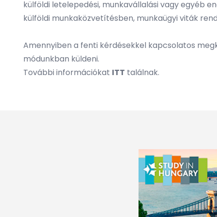
külföldi letelepedési, munkavállalási vagy egyéb
külföldi munkaközvetítésben, munkaügyi viták ren
Amennyiben a fenti kérdésekkel kapcsolatos megker
módunkban küldeni.
További információkat
ITT
találnak.