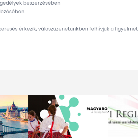
 engedélyek beszerzésében
dezésében.
esés érkezik, válaszüzenetünkben felhívjuk a figyelmet 