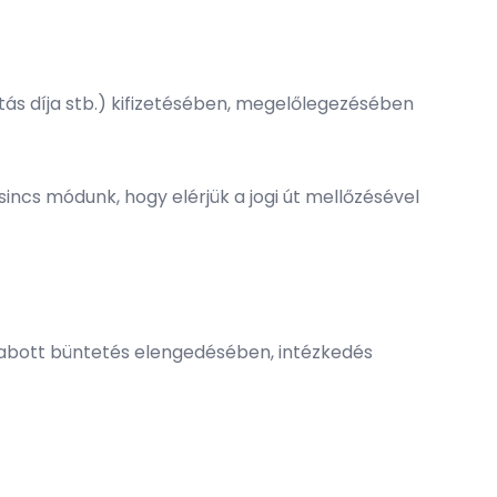
átás díja stb.) kifizetésében, megelőlegezésében
cs módunk, hogy elérjük a jogi út mellőzésével
zabott büntetés elengedésében, intézkedés