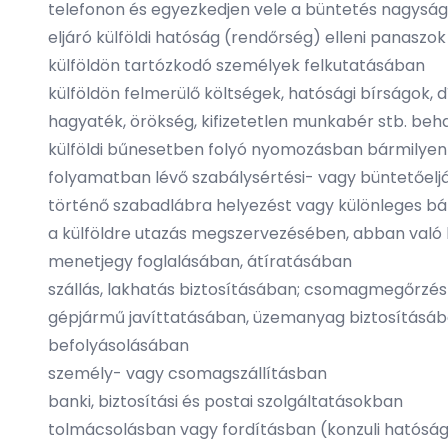
telefonon és egyezkedjen vele a büntetés nagyság
eljáró külföldi hatóság (rendőrség) elleni panaszo
külföldön tartózkodó személyek felkutatásában
külföldön felmerülő költségek, hatósági bírságok, d
hagyaték, örökség, kifizetetlen munkabér stb. beh
külföldi bűnesetben folyó nyomozásban bármily
folyamatban lévő szabálysértési- vagy büntetőelj
történő szabadlábra helyezést vagy különleges b
a külföldre utazás megszervezésében, abban val
menetjegy foglalásában, átíratásában
szállás, lakhatás biztosításában; csomagmegőrzé
gépjármű javíttatásában, üzemanyag biztosításáb
befolyásolásában
személy- vagy csomagszállításban
banki, biztosítási és postai szolgáltatásokban
tolmácsolásban vagy fordításban (konzuli hatósági 