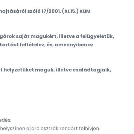
ajtásáról szóló 17/2001. (XI.15.) KüM
árok saját magukért, illetve a felügyeletük,
artást feltételez, és, amennyiben ez
 helyzetüket maguk, illetve családtagjaik,
edés.
helyszínen eljáró osztrák rendőrt felhívjon