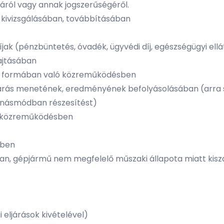
áról vagy annak jogszerűségéről.
k kivizsgálásában, továbbításában
íjak (pénzbüntetés, óvadék, ügyvédi díj, egészségügyi ell
ajtásában
en formában való közreműködésben
árás menetének, eredményének befolyásolásában (arra sin
ánásmódban részesítést)
ó közreműködésben
sben
an, gépjármű nem megfelelő műszaki állapota miatt kis
eljárások kivételével)