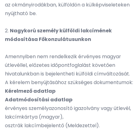
az okmányirodákban, külföldön a külképviseleteken
nyújtható be.
2.
Nagykorú személy külföldi lakcímének
módosítása Főkonzulátusunkon
Amennyiben nem rendelkezik érvényes magyar
útlevéllel, előzetes időpontfoglalást követően
hivatalunkban is bejelentheti külföldi címváltozását.
A kérelem benyújtásához szükséges dokumentumok:
Kérelmező adatlap
Adatmódosítási adatlap
érvényes személyazonosító igazolvány vagy útlevél,
lakcímkártya (magyar),
osztrák lakcímbejelentő (Meldezettel).