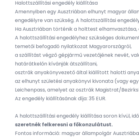
Halottszállítási engedély kiállítása
Amennyiben egy Ausztriában elhunyt magyar állampo
engedélyre van szükség. A halottszállítási engedély 
Ha Ausztriában történik a holttest elhamvasztása, 
A halottszállítási engedélyhez szükséges dokume
temetői befogadó nyilatkozat Magyarországról,
a szállítást végző gépjármű vezetőjének nevét, va
határátkelőn kívánják átszállítani,
osztrák anyakönyvezető által kiállított halotti an
az elhunyt születési anyakönyvi kivonata (vagy eg
Leichenpass
, amelyet az osztrák Magistrat/Bezirk
Az engedély kiállításának díja: 35 EUR.
A halottszállítási engedély kiállítása soron kívül, i
szeretnék felkeresni a főkonzulátust.
Fontos információ: magyar állampolgár Ausztriába