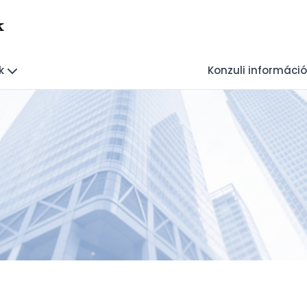
k
k
Konzuli információ