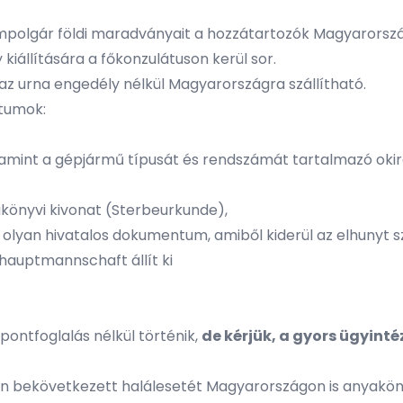
lgár földi maradványait a hozzátartozók Magyarországra 
kiállítására a főkonzulátuson kerül sor.
az urna engedély nélkül Magyarországra szállítható.
ntumok:
lamint a gépjármű típusát és rendszámát tartalmazó okir
yakönyvi kivonat (Sterbeurkunde),
y olyan hivatalos dokumentum, amiből kiderül az elhunyt 
shauptmannschaft állít ki
dőpontfoglalás nélkül történik,
de kérjük, a gyors ügyinté
n bekövetkezett halálesetét Magyarországon is anyaköny