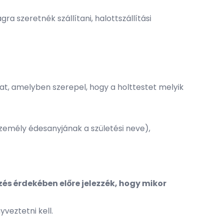
szeretnék szállítani, halottszállítási
at, amelyben szerepel, hogy a holttestet melyik
személy édesanyjának a születési neve),
zés érdekében előre jelezzék, hogy mikor
veztetni kell.