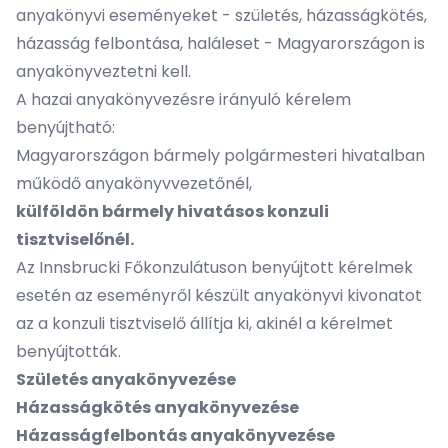
anyakönyvi eseményeket - születés, házasságkötés,
házasság felbontása, haláleset - Magyarországon is
anyakönyveztetni kell.
A hazai anyakönyvezésre irányuló kérelem
benyújtható:
Magyarországon bármely polgármesteri hivatalban
működő anyakönyvvezetőnél,
külföldön bármely hivatásos konzuli
tisztviselőnél.
Az Innsbrucki Főkonzulátuson benyújtott kérelmek
esetén az eseményről készült anyakönyvi kivonatot
az a konzuli tisztviselő állítja ki, akinél a kérelmet
benyújtották.
Születés anyakönyvezése
Házasságkötés anyakönyvezése
Házasságfelbontás anyakönyvezése