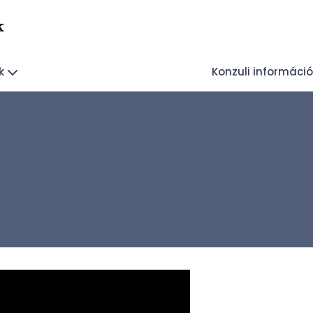
k
k
Konzuli információ
.