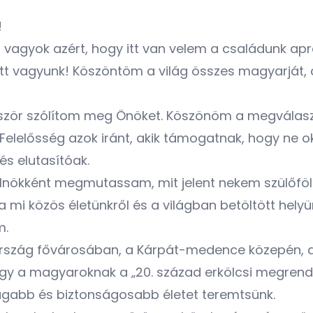
!
 vagyok azért, hogy itt van velem a családunk apr
tt vagyunk! Köszöntöm a világ összes magyarját, az
ször szólítom meg Önöket. Köszönöm a megválaszt
Felelősség azok iránt, akik támogatnak, hogy ne o
és elutasítóak.
elnökként megmutassam, mit jelent nekem szülőfö
 mi közös életünkről és a világban betöltött hely
m.
z ország fővárosában, a Kárpát-medence közepén, 
y a magyaroknak a „20. század erkölcsi megrendül
gabb és biztonságosabb életet teremtsünk.