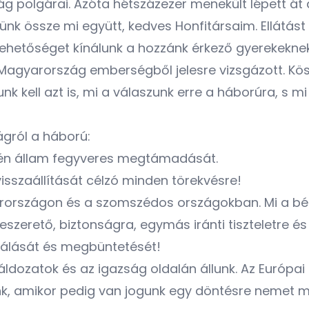
g polgárai. Azóta hétszázezer menekült lépett át 
ünk össze mi együtt, kedves Honfitársaim. Ellátást 
ehetőséget kínálunk a hozzánk érkező gyerekeknek,
. Magyarország emberségből jelesre vizsgázott. Kö
nk kell azt is, mi a válaszunk erre a háborúra, s m
ágról a háború:
uverén állam fegyveres megtámadását.
isszaállítását célzó minden törekvésre!
yarországon és a szomszédos országokban. Mi a bé
keszerető, biztonságra, egymás iránti tiszteletre
sgálását és megbüntetését!
áldozatok és az igazság oldalán állunk. Az Európa
zünk, amikor pedig van jogunk egy döntésre nemet 