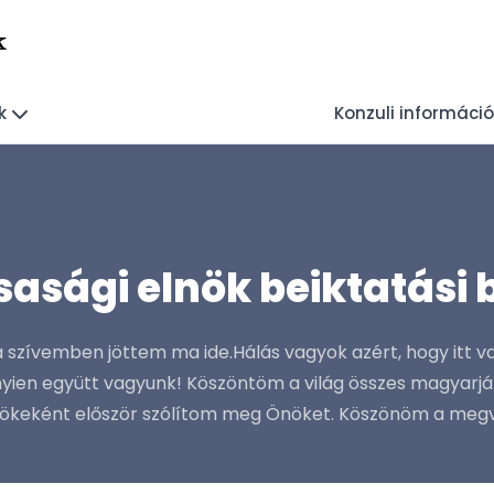
k
k
Konzuli információ
sasági elnök beiktatási
a szívemben jöttem ma ide.Hálás vagyok azért, hogy itt v
yien együtt vagyunk! Köszöntöm a világ összes magyarját,
lnökeként először szólítom meg Önöket. Köszönöm a meg