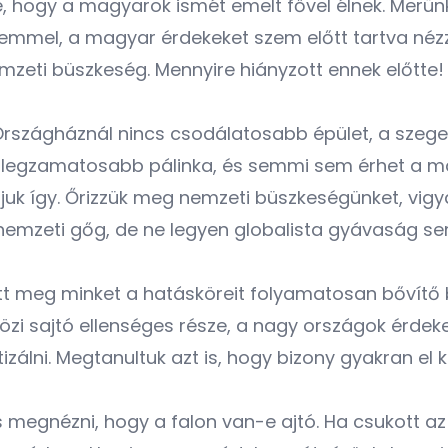
 hogy a magyarok ismét emelt fővel élnek. Merün
mmel, a magyar érdekeket szem előtt tartva nézz
zeti büszkeség. Mennyire hiányzott ennek előtte!
Országháznál nincs csodálatosabb épület, a szege
 a legzamatosabb pálinka, és semmi sem érhet a 
látjuk így. Őrizzük meg nemzeti büszkeségünket, vig
nemzeti gőg, de ne legyen globalista gyávaság se
ított meg minket a hatásköreit folyamatosan bővítő 
i sajtó ellenséges része, a nagy országok érdeke
lni. Megtanultuk azt is, hogy bizony gyakran el kel
 megnézni, hogy a falon van-e ajtó. Ha csukott az 