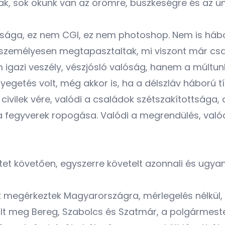
k, sok okunk van az örömre, büszkeségre és az ünn
ósága, ez nem CGI, ez nem photoshop. Nem is hábor
zemélyesen megtapasztaltak, mi viszont már csak 
igazi veszély, vészjósló valóság, hanem a múltun
nyegetés volt, még akkor is, ha a délszláv háború tí
civilek vére, valódi a családok szétszakítottsága, a
 fegyverek ropogása. Valódi a megrendülés, valód
 követően, egyszerre követelt azonnali és ugyana
k megérkeztek Magyarországra, mérlegelés nélkül
ult meg Bereg, Szabolcs és Szatmár, a polgármest