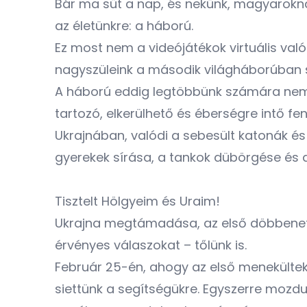
Bár ma süt a nap, és nekünk, magyarokna
az életünkre: a háború.
Ez most nem a videójátékok virtuális val
nagyszüleink a második világháborúban s
A háború eddig legtöbbünk számára nem 
tartozó, elkerülhető és éberségre intő fe
Ukrajnában, valódi a sebesült katonák és 
gyerekek sírása, a tankok dübörgése és a
Tisztelt Hölgyeim és Uraim!
Ukrajna megtámadása, az első döbbenetet
érvényes válaszokat – tőlünk is.
Február 25-én, ahogy az első menekülte
siettünk a segítségükre. Egyszerre mozd