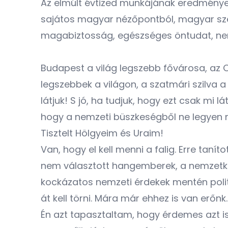
Az elmúlt évtized munkájának eredménye,
sajátos magyar nézőpontból, magyar sze
magabiztosság, egészséges öntudat, nem
Budapest a világ legszebb fővárosa, az 
legszebbek a világon, a szatmári szilva
látjuk! S jó, ha tudjuk, hogy ezt csak mi 
hogy a nemzeti büszkeségből ne legyen 
Tisztelt Hölgyeim és Uraim!
Van, hogy el kell menni a falig. Erre tan
nem választott hangemberek, a nemzetköz
kockázatos nemzeti érdekek mentén politizá
át kell törni. Mára már ehhez is van erőnk.
Én azt tapasztaltam, hogy érdemes azt is