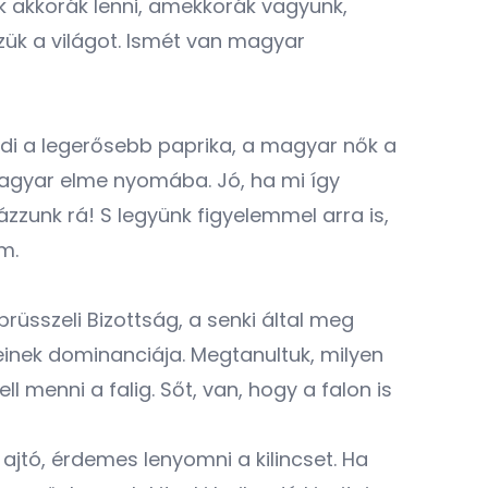
k akkorák lenni, amekkorák vagyunk,
ük a világot. Ismét van magyar
di a legerősebb paprika, a magyar nők a
magyar elme nyomába. Jó, ha mi így
yázzunk rá! S legyünk figyelemmel arra is,
m.
brüsszeli Bizottság, a senki által meg
inek dominanciája. Megtanultuk, milyen
l menni a falig. Sőt, van, hogy a falon is
ajtó, érdemes lenyomni a kilincset. Ha