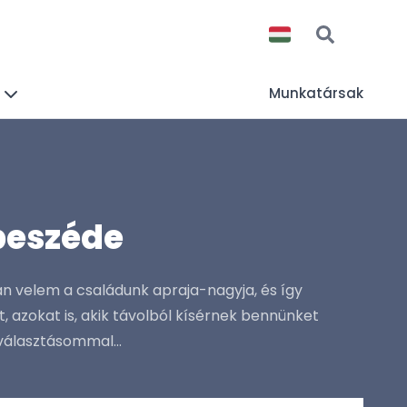
Munkatársak
 beszéde
an velem a családunk apraja-nagyja, és így
 azokat is, akik távolból kísérnek bennünket
választásommal...