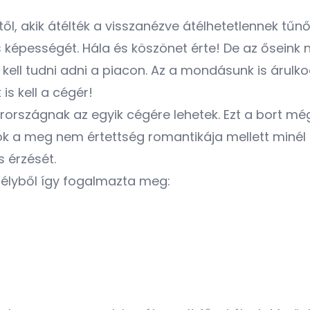
től, akik átélték a visszanézve átélhetetlennek tűn
és képességét. Hála és köszönet érte! De az ősein
s kell tudni adni a piacon. Az a mondásunk is árulk
s kell a cégér!
rországnak az egyik cégére lehetek. Ezt a bort mé
ok a meg nem értettség romantikája mellett minél
 érzését.
délyből így fogalmazta meg: