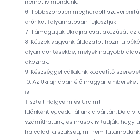
nemet is mondunk.
6. Többszörösen megharcolt szuverenit
erőnket folyamatosan fejlesztjük.
7. Támogatjuk Ukrajna csatlakozását az
8. Készek vagyunk áldozatot hozni a bé
olyan döntésekbe, melyek nagyobb áldoz
okoznak.
9. Készséggel vállalunk közvetítő szerepe
10. Az Ukrajnában élő magyar embereket
is.
Tisztelt Hölgyeim és Uraim!
Időnként egyedül állunk a vártán. De a v
számíthatunk, és mások is tudják, hogy 
ha valódi a szükség, mi nem futamodunk