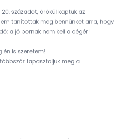
ő 20. századot, örökül kaptuk az
k nem tanítottak meg bennünket arra, hogy
odó: a jó bornak nem kell a cégér!
g én is szeretem!
 többször tapasztaljuk meg a