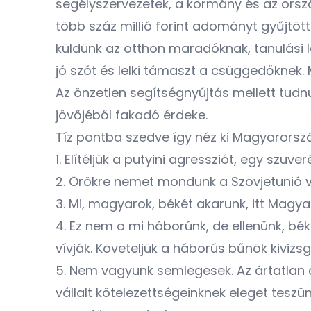
segélyszervezetek, a kormány és az orszá
több száz millió forint adományt gyűjtött
küldünk az otthon maradóknak, tanulási l
jó szót és lelki támaszt a csüggedőknek
Az önzetlen segítségnyújtás mellett tudnu
jövőjéből fakadó érdeke.
Tíz pontba szedve így néz ki Magyarorsz
1. Elítéljük a putyini agressziót, egy sz
2. Örökre nemet mondunk a Szovjetunió v
3. Mi, magyarok, békét akarunk, itt Mag
4. Ez nem a mi háborúnk, de ellenünk, bé
vívják. Követeljük a háborús bűnök kiviz
5. Nem vagyunk semlegesek. Az ártatlan 
vállalt kötelezettségeinknek eleget tes