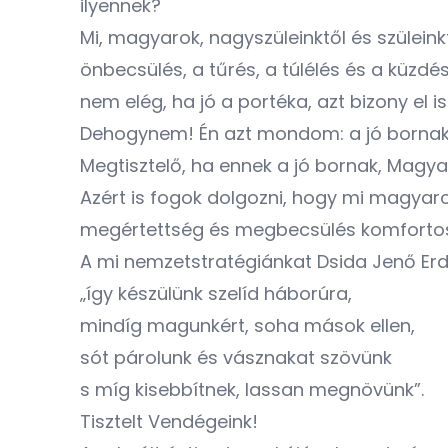
ilyennek?
Mi, magyarok, nagyszüleinktől és szüleink
önbecsülés, a tűrés, a túlélés és a küzd
nem elég, ha jó a portéka, azt bizony el i
Dehogynem! Én azt mondom: a jó bornak i
Megtisztelő, ha ennek a jó bornak, Magya
Azért is fogok dolgozni, hogy mi magyar
megértettség és megbecsülés komfortos
A mi nemzetstratégiánkat Dsida Jenő Er
„így készülünk szelíd háborúra,
mindíg magunkért, soha mások ellen,
sót párolunk és vásznakat szövünk
s míg kisebbítnek, lassan megnövünk”.
Tisztelt Vendégeink!