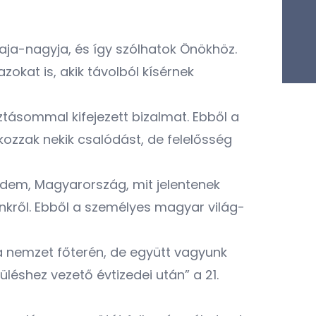
aja-nagyja, és így szólhatok Önökhöz.
okat is, akik távolból kísérnek
ásommal kifejezett bizalmat. Ebből a
kozzak nekik csalódást, de felelősség
ldem, Magyarország, mit jelentenek
ünkről. Ebből a személyes magyar világ-
a nemzet főterén, de együtt vagyunk
éshez vezető évtizedei után” a 21.