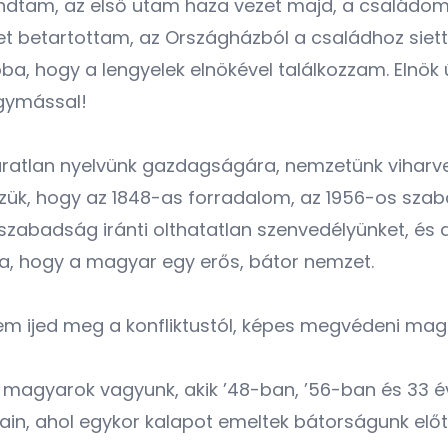
dtam, az első utam haza vezet majd, a családomh
emet betartottam, az Országházból a családhoz si
a, hogy a lengyelek elnökével találkozzam. Elnök 
egymással!
áratlan nyelvünk gazdagságára, nemzetünk viharv
isszük, hogy az 1848-as forradalom, az 1956-os s
abadság iránti olthatatlan szenvedélyünket, és az
a, hogy a magyar egy erős, bátor nemzet.
em ijed meg a konfliktustól, képes megvédeni mag
 magyarok vagyunk, akik ’48-ban, ’56-ban és 33 év
ájain, ahol egykor kalapot emeltek bátorságunk elő