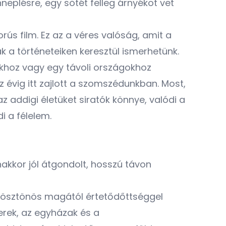
eplésre, egy sötét felleg árnyékot vet
ús film. Ez az a véres valóság, amit a
a történeteiken keresztül ismerhetünk.
khoz vagy egy távoli országokhoz
z évig itt zajlott a szomszédunkban. Most,
z addigi életüket siratók könnye, valódi a
i a félelem.
kkor jól átgondolt, hosszú távon
, ösztönös magától értetődőttséggel
erek, az egyházak és a