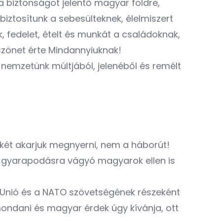
a biztonságot jelentő magyar földre,
biztosítunk a sebesülteknek, élelmiszert
 fedelet, ételt és munkát a családoknak,
szönet érte Mindannyiuknak!
i nemzetünk múltjából, jelenéből és remélt
két akarjuk megnyerni, nem a háborút!
 és gyarapodásra vágyó magyarok ellen is
i Unió és a NATO szövetségének részeként
mondani és magyar érdek úgy kívánja, ott