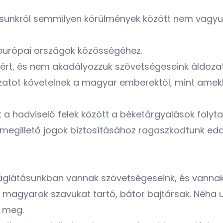
ásunkról semmilyen körülmények között nem vagyu
 európai országok közösségéhez.
kéért, és nem akadályozzuk szövetségeseink áldoz
atot követelnek a magyar emberektől, mint amek
t a hadviselő felek között a béketárgyalások foly
 megillető jogok biztosításához ragaszkodtunk ed
iláglátásunkban vannak szövetségeseink, és vannak 
a magyarok szavukat tartó, bátor bajtársak. Néha
 meg.