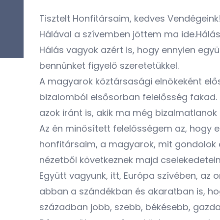
Tisztelt Honfitársaim, kedves Vendégeink
Hálával a szívemben jöttem ma ide.Hálás
Hálás vagyok azért is, hogy ennyien együ
bennünket figyelő szeretetükkel.
A magyarok köztársasági elnökeként elő
bizalomból elsősorban felelősség fakad. 
azok iránt is, akik ma még bizalmatlanok 
Az én minősített felelősségem az, hogy 
honfitársaim, a magyarok, mit gondolok a
nézetből következnek majd cselekedetei
Együtt vagyunk, itt, Európa szívében, a
abban a szándékban és akaratban is, hog
században jobb, szebb, békésebb, gazda