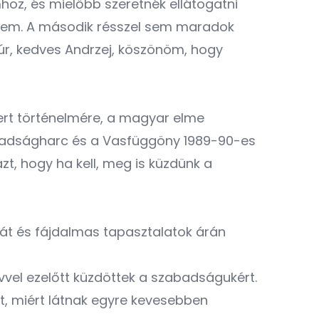
oz, és mielőbb szeretnék ellátogatni
ettem. A második résszel sem maradok
úr, kedves Andrzej, köszönöm, hogy
ert történelmére, a magyar elme
zabadságharc és a Vasfüggöny 1989-90-es
t, hogy ha kell, meg is küzdünk a
át és fájdalmas tapasztalatok árán
vel ezelőtt küzdöttek a szabadságukért.
tt, miért látnak egyre kevesebben