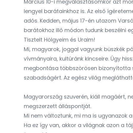
Március 10-i megválasztásomkor azt mon
lengyel barátainkhoz is. Az első ígéret
adós. Kedden, május 17-én utazom Varsób
barátokhoz illő módon tudunk beszélni 
Tisztelt Hölgyeim és Uraim!
Mi, magyarok, joggal vagyunk büszkék p
vívmányaira, kultúránk kincseire. Úgy h
megbontása többszörösen bizonyította sz
szabadságért. Az egész világ megláthatt
Magyarország szuverén, kiáll magáért, n
megszerzett álláspontját.
Mi nem változtunk, mi ma is ugyanazok a
Ha ez így van, akkor a világnak azon a t