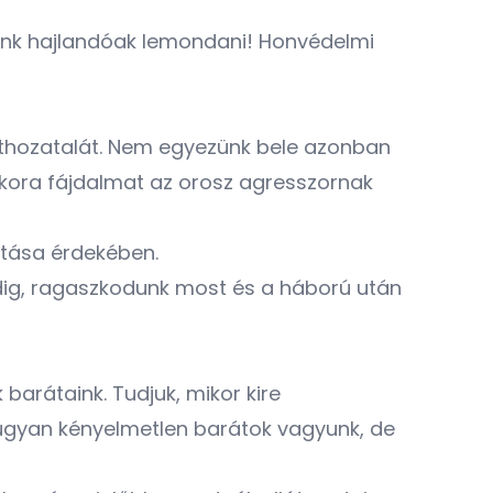
nk hajlandóak lemondani! Honvédelmi
athozatalát. Nem egyezünk bele azonban
kora fájdalmat az orosz agresszornak
tatása érdekében.
dig, ragaszkodunk most és a háború után
barátaink. Tudjuk, mikor kire
 ugyan kényelmetlen barátok vagyunk, de